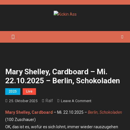
Skip
to
content
Kickin Ass
Das Underground Rock Online Magazin
Mary Shelley, Cardboard – Mi.
22.10.2025 – Berlin, Schokoladen
2025
Live
Ralf
On
25. Oktober 2025
Leave A Comment
Mary
Mary Shelley
,
Cardboard
– Mi. 22.10.2025 –
Berlin, Schokoladen
Shelley,
(100 Zuschauer)
Cardboard
OK, das ist es, wofür es sich lohnt, immer wieder rauszugehen
–