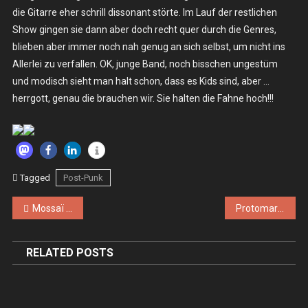
die Gitarre eher schrill dissonant störte. Im Lauf der restlichen
Show gingen sie dann aber doch recht quer durch die Genres,
blieben aber immer noch nah genug an sich selbst, um nicht ins
Allerlei zu verfallen. OK, junge Band, noch bisschen ungestüm
und modisch sieht man halt schon, dass es Kids sind, aber …
herrgott, genau die brauchen wir. Sie halten die Fahne hoch!!!
Tagged
Post-Punk
Beitragsnavigation
Mossaï Mossaï, Kenoma – Mo. 13.10.2025 – Berlin, Schokoladen
Protomartyr, Ginger Wizard – Mi. 05.11.2025 – Berlin, Lido
RELATED POSTS