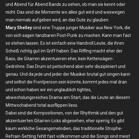
und Abend für Abend Bands zu sehen, ob man sie kennt oder
Mi.
22.10.2025
nicht. Das sind die Momente wo alles gut wird und weswegen
–
man niemals aufgeben wird, an das Gute zu glauben.
Berlin,
Mary Shelley
sind eine Truppe junger Musiker aus New York, die
Schokoladen
von sich sagen tanzbaren Post-Punk zu machen. Kann man fast
so stehen lassen. Es ist einfach eine Handvoll Leute, die ihren
Scheiß richtig gut im Griff haben. Das Riffing macht eher der
Bass, die Gitarren akzentuieren eher, kein Kettensägen-
Gedröhne. Das Drum ist peitschend aber sehr diszipliniert und
genau. Und da jede und jeder der Musiker brutal gut singen kann
und selbst die Frontperson sein könnte, kommt jedes mal dran
und schon haben wir ein unglaublich tightes,
abwechslungsreiches Drama am Start, das die Leute an diesem
Mittwochabend total ausflippen liess.
Dabei sind die Kompositionen, von der Rhythmik und den gut
akzentuierten Gitarren-Licks abgesehen, eher sperrig. Es gibt
kaum wirkliche Gesangsmelodien, das traditionelle Strophe-
Refrain-Setting fehlt fast vollkommen und die Songs sind meist