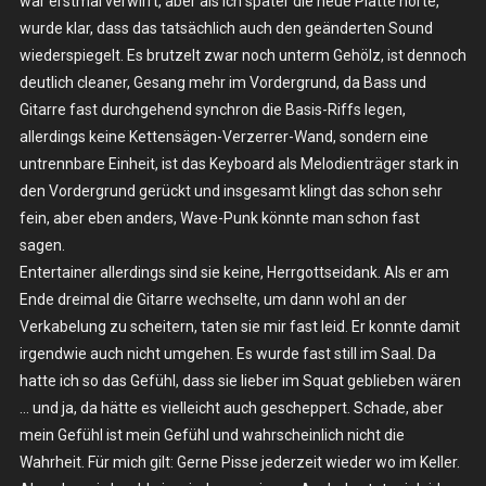
war erstmal verwirrt, aber als ich später die neue Platte hörte,
wurde klar, dass das tatsächlich auch den geänderten Sound
wiederspiegelt. Es brutzelt zwar noch unterm Gehölz, ist dennoch
deutlich cleaner, Gesang mehr im Vordergrund, da Bass und
Gitarre fast durchgehend synchron die Basis-Riffs legen,
allerdings keine Kettensägen-Verzerrer-Wand, sondern eine
untrennbare Einheit, ist das Keyboard als Melodienträger stark in
den Vordergrund gerückt und insgesamt klingt das schon sehr
fein, aber eben anders, Wave-Punk könnte man schon fast
sagen.
Entertainer allerdings sind sie keine, Herrgottseidank. Als er am
Ende dreimal die Gitarre wechselte, um dann wohl an der
Verkabelung zu scheitern, taten sie mir fast leid. Er konnte damit
irgendwie auch nicht umgehen. Es wurde fast still im Saal. Da
hatte ich so das Gefühl, dass sie lieber im Squat geblieben wären
… und ja, da hätte es vielleicht auch gescheppert. Schade, aber
mein Gefühl ist mein Gefühl und wahrscheinlich nicht die
Wahrheit. Für mich gilt: Gerne Pisse jederzeit wieder wo im Keller.