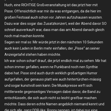
Huch, eine RICHTIGE Großveranstaltung ist das jetzt hier mit
Fremden
Pisse. Offensichtlich war mir da was entgangen, da die hier im
Hände
–
großen Festsaal auch schon vor Jahren aufzuhausen wussten.
Sa.
Dazu war dies sogar das Zusatzkonzert, weil der Abend davor SO
18.01.2025
schnell ausverkauft war, dass man das am Abend danach gleich
–
noch mal machen konnte.
Berlin,
Sagen wir mal so: Mir würde jetzt in den nächsten 10 Sekunden
Festsaal
auch kein Laden in Berlin mehr einfallen, der „Pisse“ an seiner
Kreuzberg
Anzeigetafel stehen haben möchte.
Ich war schon scharf drauf, die jetzt endlich mal zu sehen. Mir hat
schon immer gefallen, wenn ne Punkband noch nen Synthie
dabei hat. Pisse sind auch durch wirklich großartigen Humor
aufgefallen, der genauso platt wie auch hintertürchen-mässig
und sogar kunstvoll sein kann. Die Musikpresse wirft sich
mittlerweile gegenseitiges Versagen dabei davor, die Band zu
entschlüsseln, die sich auch nicht so leicht greifbar machen
möchte. Dass deren echte Namen angeblich niemand kennt und
die sich alle, ganz DDR-like, Ronny nennen, ist dabei nur eine