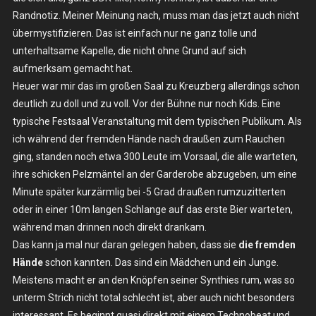
Randnotiz. Meiner Meinung nach, muss man das jetzt auch nicht
übermystifizieren. Das ist einfach nur ne ganz tolle und
unterhaltsame Kapelle, die nicht ohne Grund auf sich
aufmerksam gemacht hat.
Heuer war mir das im großen Saal zu Kreuzberg allerdings schon
deutlich zu doll und zu voll. Vor der Bühne nur noch Kids. Eine
typische Festsaal Veranstaltung mit dem typischen Publikum. Als
ich während der fremden Hände nach draußen zum Rauchen
ging, standen noch etwa 300 Leute im Vorsaal, die alle warteten,
ihre schicken Pelzmäntel an der Garderobe abzugeben, um eine
Minute später kurzärmlig bei -5 Grad draußen rumzuzitterten
oder in einer 10m langen Schlange auf das erste Bier warteten,
während man drinnen noch direkt drankam.
Das kann ja mal nur daran gelegen haben, dass sie
die fremden
Hände
schon kannten. Das sind ein Mädchen und ein Junge.
Meistens macht er an den Knöpfen seiner Synthies rum, was so
unterm Strich nicht total schlecht ist, aber auch nicht besonders
interessant. Es beginnt quasi direkt mit einem Technobeat und