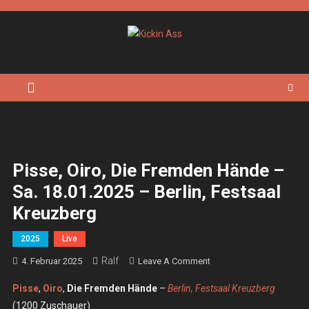
Skip
to
content
Kickin Ass
Das Underground Rock Online Magazin
Pisse, Oiro, Die Fremden Hände –
Sa. 18.01.2025 – Berlin, Festsaal
Kreuzberg
2025
Live
Ralf
On
4. Februar 2025
Leave A Comment
Pisse,
Pisse
,
Oiro
,
Die Fremden Hände
–
Berlin, Festsaal Kreuzberg
Oiro,
(1200 Zuschauer)
Die