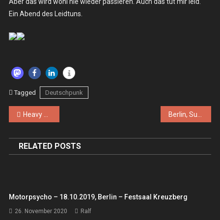
Aber das wird wohl nie wieder passieren. Auch das tut mir leid.
Ein Abend des Leidtuns.
Tagged
Deutschpunk
Beitragsnavigation
Heavy Psych Fest – So. 13.10.2024 – Berlin, Huxleys
Berlin, Supamolly
RELATED POSTS
Motorpsycho – 18.10.2019, Berlin – Festsaal Kreuzberg
26. November 2020
Ralf