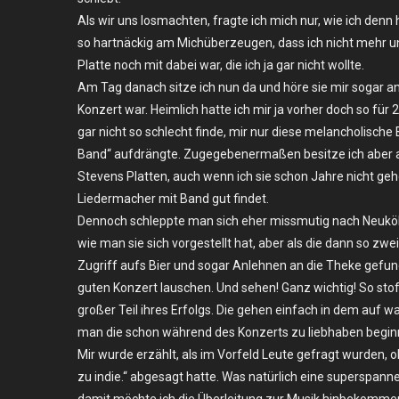
–
Als wir uns losmachten, fragte ich mich nur, wie ich den
Berlin,
so hartnäckig am Michüberzeugen, dass ich nicht mehr unh
Rough
Platte noch mit dabei war, die ich ja gar nicht wollte.
Trade
Am Tag danach sitze ich nun da und höre sie mir sogar a
Store
Konzert war. Heimlich hatte ich mir ja vorher doch so fü
gar nicht so schlecht finde, mir nur diese melancholische 
Band“ aufdrängte. Zugegebenermaßen besitze ich aber au
Stevens Platten, auch wenn ich sie schon Jahre nicht gehör
Liedermacher mit Band gut findet.
Dennoch schleppte man sich eher missmutig nach Neuköll
wie man sie sich vorgestellt hat, aber als die dann so zwe
Zugriff aufs Bier und sogar Anlehnen an die Theke gefun
guten Konzert lauschen. Und sehen! Ganz wichtig! So stof
großer Teil ihres Erfolgs. Die gehen einfach in dem auf
man die schon während des Konzerts zu liebhaben beginn
Mir wurde erzählt, als im Vorfeld Leute gefragt wurden,
zu indie.“ abgesagt hatte. Was natürlich eine superspann
damit möchte ich die Überleitung zur Musik hinbekommen. 