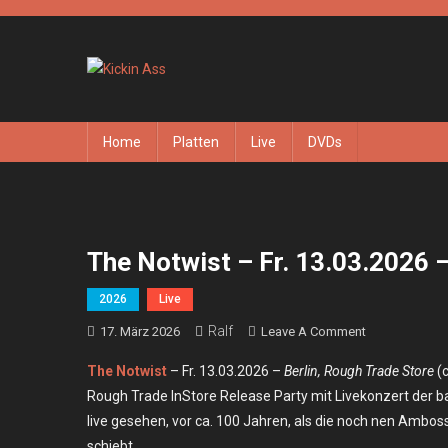
Skip
to
content
Kickin Ass
Das Underground Rock Online Magazin
Home
Platten
Live
DVDs
The Notwist – Fr. 13.03.2026 –
2026
Live
Ralf
On
17. März 2026
Leave A Comment
The
The Notwist
– Fr. 13.03.2026 –
Berlin, Rough Trade Store
(
Notwist
Rough Trade InStore Release Party mit Livekonzert der b
–
live gesehen, vor ca. 100 Jahren, als die noch nen Ambos
Fr.
schiebt.
13.03.2026