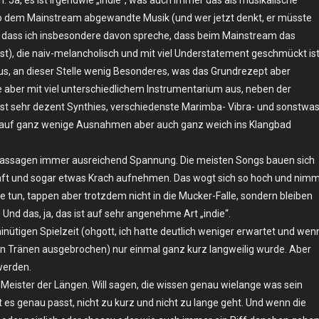
 also dem Mainstream abgewandte Musik (und wer jetzt denkt, er müsste
 dass ich insbesondere davon spreche, dass beim Mainstream das
nst), die naiv-melancholisch und mit viel Understatement geschmückt ist
aus, an dieser Stelle wenig Besonderes, was das Grundrezept aber
e aber mit viel unterschiedlichem Instrumentarium aus, neben der
st sehr dezent Synthies, verschiedenste Marimba- Vibra- und sonstwas
is auf ganz wenige Ausnahmen aber auch ganz weich ins Klangbad
n Passagen immer ausreichend Spannung. Die meisten Songs bauen sich
aft und sogar etwas Krach aufnehmen. Das wogt sich so hoch und nim
ie tun, tappen aber trotzdem nicht in die Mucker-Falle, sondern bleiben
 Und das, ja, das ist auf sehr angenehme Art „indie“.
minütigen Spielzeit (ohgott, ich hatte deutlich weniger erwartet und wen
 in Tränen ausgebrochen) nur einmal ganz kurz langweilig wurde. Aber
werden.
ie Meister der Längen. Will sagen, die wissen genau wielange was sein
 es genau passt, nicht zu kurz und nicht zu lange geht. Und wenn die