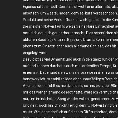
Eigenschaft sein soll. Gemeint ist wohl eine alternativ,
ansetzen, um was zu sagen, dem sei kurz vorgeschoben,
Produkt und seine Verkaufbarkeit wichtiger ist als die Ku
Die meisten Notwist Riffs weisen eine klare Einfachheit 
natürlich deutlich goutierbarer macht. Dies schmücken si
üblichen Basis aus Gitarre, Bass und Drums, kommen mei
phons zum Einsatz, aber auch allerhand Gebläse, das b
eingelegt wird.
Dazu gibt es viel Dynamik und auch in den ganz ruhige
auf und können durchaus auch mal ordentlich Tempo, Kr
einen mit. Dabei sind sie zwar sehr präzise in allem was s
handwerklich im stabil soliden aber unauffälligen Bereich.
Auch an Ideen fehlt es nicht, so dass es mir, trotz der 90
mir das vorher jemand gesagt hätte, wäre ich vermutlich
nur, um im nächsten Song wieder voll mitgenommen zu 
Und nein, noch bin ich nicht fertig, denn … Notwist sind d
muss. Wie lange darf ich auf diesem Riff rumreiten, damit