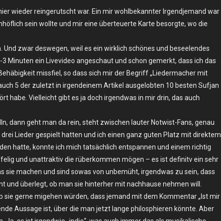
n hier wieder reingerutscht war. Ein mir wohlbekannter Irgendjemand war
öflich sein wollte und mir eine überteuerte Karte besorgte, wo die
n. Und zwar deswegen, weil es ein wirklich schönes und beseelendes
r 2-3 Minuten ein Livevideo angeschaut und schon gemerkt, dass ich das
Behäbigkeit missfiel, so dass sich mir der Begriff „Liedermacher mit
ch 5 der zuletzt in irgendeinem Artikel ausgelobten 10 besten Sufjan
t habe. Vielleicht gibt es ja doch irgendwas in mir drin, das auch
n, dann geht man da rein, steht zwischen lauter Notwist-Fans, genau
i drei Lieder gespielt hatten und ich einen ganz guten Platz mit direktem
den hatte, konnte ich mich tatsächlich entspannen und einem richtig
felig und unattraktiv die rüberkommen mögen – es ist definitv ein sehr
 was sie machen und sind sowas von unbemüht, irgendwas zu sein, dass
t und überlegt, ob man sie hinterher mit nachhause nehmen will.
 ob sie gerne migehen würden, dass jemand mit dem Kommentar „Ist mir
ende Aussage ist, über die man jetzt lange philosphieren könnte. Aber
Ja, es ist irgendwie „indie“, was auch immer das als musikalische