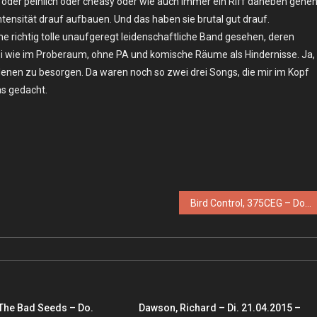
ol oder peinlich oder cheasy oder wie auch immer ein Riff daneben gehe
Intensität drauf aufbauen. Und das haben sie brutal gut drauf.
ne richtig tolle unaufgeregt leidenschaftliche Band gesehen, deren
uasi wie im Proberaum, ohne PA und komische Räume als Hindernisse. Ja,
denen zu besorgen. Da waren noch so zwei drei Songs, die mir im Kopf
as gedacht.
Bird Control, 375CEG – Do. 12.03.2026 – Berlin, Schokoladen
 The Bad Seeds – Do.
Dawson, Richard – Di. 21.04.2015 –