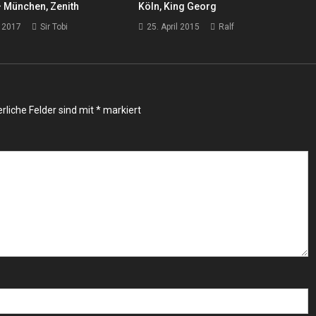
– München, Zenith
Köln, King Georg
 2017
Sir Tobi
25. April 2015
Ralf
rliche Felder sind mit
*
markiert