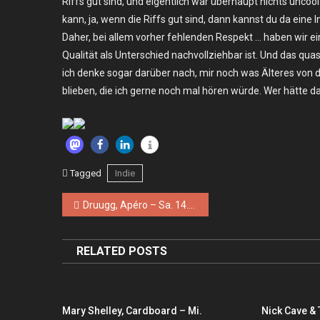
Riffs gut sind, und eigentlich war überhaupt nichts unco
kann, ja, wenn die Riffs gut sind, dann kannst du da eine 
Daher, bei allem vorher fehlenden Respekt … haben wir ei
Qualität als Unterschied nachvollziehbar ist. Und das q
ich denke sogar darüber nach, mir noch was Älteres von 
blieben, die ich gerne noch mal hören würde. Wer hätte d
Tagged
Indie
Beitragsnavigation
Druugg, Apéro – Sa. 14.02.2026 – Berlin, Schokoladen
RELATED POSTS
Mary Shelley, Cardboard – Mi.
Nick Cave &