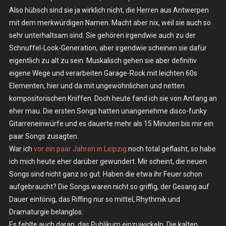
Also hübsch sind sie ja wirklich nicht, die Herren aus Antwerpen
For
mit dem merkwürdigen Namen. Macht aber nix, weil sie auch so
Breakfast
–
sehr unterhaltsam sind. Sie gehören irgendwie auch zu der
Sa.
Schnuffel-Look-Generation, aber irgendwie scheinen sie dafür
07.02.2026
eigentlich zu alt zu sein. Muskalisch gehen sie aber definitiv
–
eigene Wege und verarbeiten Garage-Rock mit leichten 60s
Berlin,
Elementen, hier und da mit ungewöhnlichen und netten
Schokoladen
kompositorischen Kniffen. Doch heute fand ich sie von Anfang an
eher mau. Die ersten Songs hatten unangenehme disco-funky
Gitarreneinwürfe und es dauerte mehr als 15 Minuten bis mir ein
paar Songs zusagten.
War ich
vor ein paar Jahren in Leipzig
noch total geflasht, so habe
ich mich heute eher darüber gewundert. Mir scheint, die neuen
Songs sind nicht ganz so gut. Haben die etwa ihr Feuer schon
aufgebraucht? Die Songs waren nicht so griffig, der Gesang auf
Dauer eintönig, das Riffing nur so mittel, Rhythmik und
Dramaturgie belanglos.
Es fehlte auch daran, das Publikum einzuwickeln. Die kalten