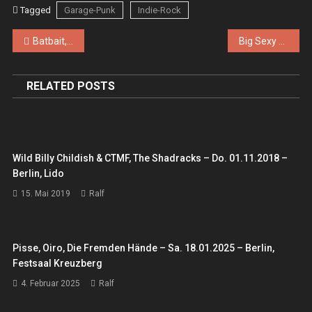
Tagged
Garage-Punk
Indie-Rock
Beitragsnavigation
Batbait, Fatigue – Sa. 31.01.2026 – Berlin, Schokoladen
Big Sexy Noise – So. 08.02.2026 – Berlin, Neue Zukunft
RELATED POSTS
Wild Billy Childish & CTMF, The Shadracks – Do. 01.11.2018 –
Berlin, Lido
15. Mai 2019
Ralf
Pisse, Oiro, Die Fremden Hände – Sa. 18.01.2025 – Berlin,
Festsaal Kreuzberg
4. Februar 2025
Ralf