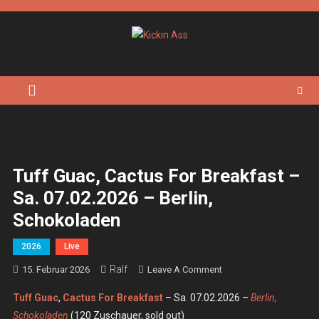
Skip
to
content
Kickin Ass
Das Underground Rock Online Magazin
Tuff Guac, Cactus For Breakfast –
Sa. 07.02.2026 – Berlin,
Schokoladen
2026
Live
Ralf
On
15. Februar 2026
Leave A Comment
Tuff
Tuff Guac
,
Cactus For Breakfast
– Sa. 07.02.2026 –
Berlin,
Guac,
Schokoladen
(120 Zuschauer, sold out)
Cactus