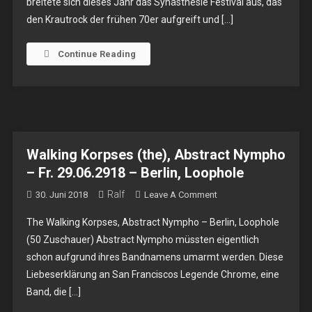
breitete sich dieses Jahr das Synästhesie Festival aus, das
–
den Krautrock der frühen 70er aufgreift und […]
Fr.
23.11.2018/Sa.
24.11.2018,
Continue Reading
Berlin,
Kulturbrauerei
Walking Korpses (the), Abstract Nympho
– Fr. 29.06.2918 – Berlin, Loophole
Ralf
On
30. Juni 2018
Leave A Comment
Walking
The Walking Korpses, Abstract Nympho – Berlin, Loophole
Korpses
(50 Zuschauer) Abstract Nympho müssten eigentlich
(the),
schon aufgrund ihres Bandnamens umarmt werden. Diese
Abstract
Liebeserklärung an San Franciscos Legende Chrome, eine
Nympho
–
Band, die […]
Fr.