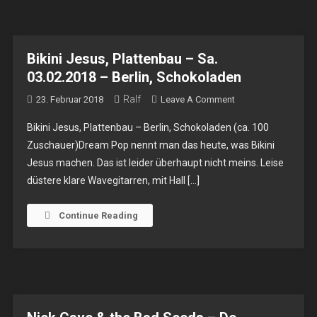
Urban
Spree
Bikini Jesus, Plattenbau – Sa.
03.02.2018 – Berlin, Schokoladen
Ralf
On
23. Februar 2018
Leave A Comment
Bikini
Bikini Jesus, Plattenbau – Berlin, Schokoladen (ca. 100
Jesus,
Zuschauer)Dream Pop nennt man das heute, was Bikini
Plattenbau
Jesus machen. Das ist leider überhaupt nicht meins. Leise
–
düstere klare Wavegitarren, mit Hall […]
Sa.
03.02.2018
–
Continue Reading
Berlin,
Schokoladen