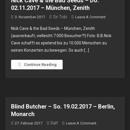
Nick Cave & the Bad Seeds – Do.
02.11.2017 – München, Zenith
Sir Tobi
On
3. November 2017
Leave A Comment
Nick
Nick Cave & the Bad Seeds – München, Zenith
Cave
(ausverkauft, vielleicht 7.000 Besucher?!) Foto: B.B.Nick
&
Cave schafft es spielend bis zu 10.000 Menschen zu
The
seinen Konzerten zu bewegen. So auch […]
Bad
Seeds
–
Continue Reading
Do.
02.11.2017
–
München,
Zenith
Blind Butcher – So. 19.02.2017 – Berlin,
Monarch
Ralf
On
27. Februar 2017
Leave A Comment
Blind