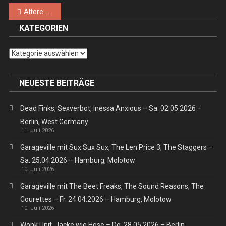
XB
Beitragsnavigation
Ältere Beiträge
Liebig
KATEGORIEN
Kategorien
NEUESTE BEITRÄGE
Dead Finks, Sexverbot, Inessa Anxious – Sa. 02.05.2026 –
Berlin, West Germany
11. Juli 2026
Garageville mit Sux Sux Sux, The Len Price 3, The Staggers –
Sa. 25.04.2026 – Hamburg, Molotow
10. Juli 2026
Garageville mit The Beet Freaks, The Sound Reasons, The
Courettes – Fr. 24.04.2026 – Hamburg, Molotow
10. Juli 2026
Wonk Unit, Jacke wie Hose – Do. 28.05.2026 – Berlin,