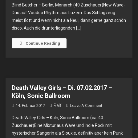
Blind Butcher – Berlin, Monarch (40 Zuschauer)New Wave-
Butcher
Duo auf Voodoo Rhythm aus Luzern. Das Schlagzeug
–
meist flott und wenn nicht ala Neu!, dann gerne ganz schön
So.
disco. Auch die drunterliegenden […]
19.02.2017
–
Berlin,
Continue Reading
Monarch
Death Valley Girls – Di. 07.02.2017 –
Köln, Sonic Ballroom
Ralf
On
14. Februar 2017
Leave A Comment
Death
Death Valley Girls – Köln, Sonic Ballroom (ca. 40
Valley
Zuschauer)Eine Mixtur aus Wave und Indie Rock mit
Girls
hysterischer Sängerin ala Siouxie, definitiv aber kein Punk
–