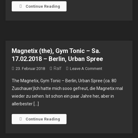
29.06.2918
Continue Reading
–
Berlin,
Loophole
Magnetix (the), Gym Tonic – Sa.
17.02.2018 – Berlin, Urban Spree
Ralf
On
23. Februar 2018
Leave A Comment
Magnetix
The Magnetix, Gym Tonic – Berlin, Urban Spree (ca. 80
(the),
Zuschauer)Ich hatte mich sooo gefreut, die Magnetix mal
Gym
wieder zu sehen. Ist schon ein paar Jahre her, aber in
Tonic
allerbester […]
–
Sa.
17.02.2018
Continue Reading
–
Berlin,