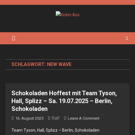
Skip
to
content
Kickin Ass
Das Underground Rock Online Magazin
SCHLAGWORT:
NEW WAVE
Schokoladen Hoffest mit Team Tyson,
Hall, Splizz – Sa. 19.07.2025 – Berlin,
Schokoladen
Ralf
On
16. August 2025
Leave A Comment
Schokoladen
Team Tyson, Hall, Splizz – Berlin, Schokoladen
Hoffest