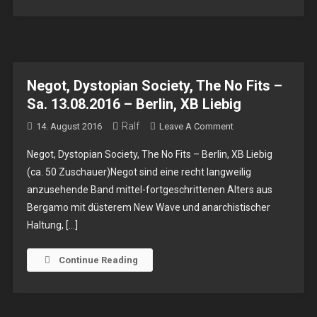
Ruth
Negot, Dystopian Society, The No Fits –
Sa. 13.08.2016 – Berlin, XB Liebig
Ralf
On
14. August 2016
Leave A Comment
Negot,
Negot, Dystopian Society, The No Fits – Berlin, XB Liebig
Dystopian
(ca. 50 Zuschauer)Negot sind eine recht langweilig
Society,
anzusehende Band mittel-fortgeschrittenen Alters aus
The
Bergamo mit düsterem New Wave und anarchistischer
No
Fits
Haltung, […]
–
Sa.
Continue Reading
13.08.2016
–
Berlin,