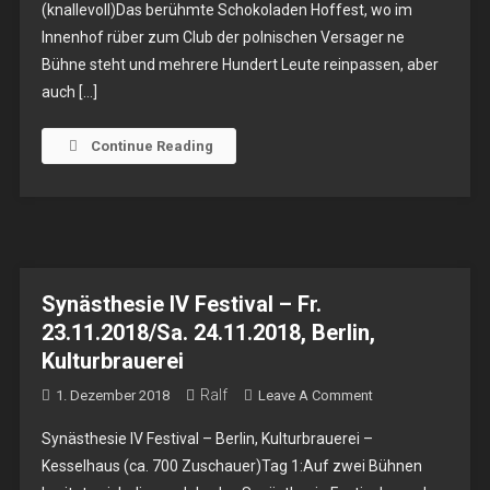
(knallevoll)Das berühmte Schokoladen Hoffest, wo im
Mit
Innenhof rüber zum Club der polnischen Versager ne
Team
Bühne steht und mehrere Hundert Leute reinpassen, aber
Tyson,
Hall,
auch […]
Splizz
–
Continue Reading
Sa.
19.07.2025
–
Berlin,
Schokoladen
Synästhesie IV Festival – Fr.
23.11.2018/Sa. 24.11.2018, Berlin,
Kulturbrauerei
Ralf
On
1. Dezember 2018
Leave A Comment
Synästhesie
Synästhesie IV Festival – Berlin, Kulturbrauerei –
IV
Kesselhaus (ca. 700 Zuschauer)Tag 1:Auf zwei Bühnen
Festival