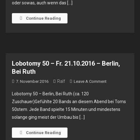
oder sowas, auch wenn das […]
Di.
07.02.2017
–
Continue Reading
Köln,
Sonic
Ballroom
Lobotomy 50 – Fr. 21.10.2016 – Berlin,
Bei Ruth
Ralf
On
7. November 2016
Leave A Comment
Lobotomy
Lobotomy 50 – Berlin, Bei Ruth (ca. 120
50
Zuschauer)Gefühlte 20 Bands an diesem Abend bei Toms
–
50stem. Jede Band spielte 15 Minuten und mindestens
Fr.
solange ging meist der Umbau bis […]
21.10.2016
–
Berlin,
Continue Reading
Bei