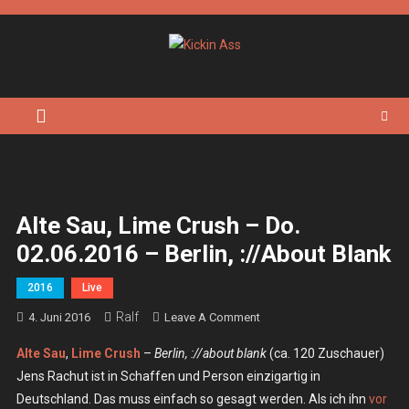
Skip
to
content
Kickin Ass
Das Underground Rock Online Magazin
Alte Sau, Lime Crush – Do.
02.06.2016 – Berlin, ://about Blank
2016
Live
Ralf
On
4. Juni 2016
Leave A Comment
Alte
Alte Sau
,
Lime Crush
–
Berlin, ://about blank
(ca. 120 Zuschauer)
Sau,
Jens Rachut ist in Schaffen und Person einzigartig in
Lime
Deutschland. Das muss einfach so gesagt werden. Als ich ihn
vor
Crush