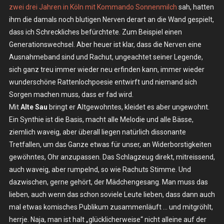
zwei drei Jahren in Köln mit Kommando Sonnenmilch
–
sah, hatten
Do.
ihm die damals noch blutigen Nerven derart an die Wand gespielt,
02.06.2016
dass ich Schreckliches befürchtete. Zum Beispiel einen
–
Generationswechsel. Aber heuer ist klar, dass die Nerven eine
Berlin,
Ausnahmeband sind und Rachut, ungeachtet seiner Legende,
://about
sich ganz treu immer wieder neu erfinden kann, immer wieder
Blank
wunderschöne Rattenlochpoesie entwirft und niemand sich
Sorgen machen muss, dass er fad wird.
Mit
Alte Sau
bringt er Altgewohntes, kleidet es aber ungewohnt.
Ein Synthie ist die Basis, macht alle Melodie und alle Bässe,
ziemlich waveig, aber überall liegen natürlich dissonante
Tretfallen, um das Ganze etwas für unser, an Widerborstigkeiten
gewöhntes, Ohr anzupassen. Das Schlagzeug direkt, mitreissend,
auch waveig, aber rumpelnd, so wie Rachuts Stimme. Und
dazwischen, gerne gehört, der Mädchengesang. Man muss das
lieben, auch wenn das schon soviele Leute lieben, dass dann auch
mal etwas komisches Publikum zusammenläuft … und mitgröhlt,
herrje. Naja, man ist halt „glücklicherweise“ nicht alleine auf der