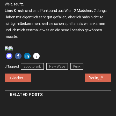
Welt, seufz.
Lime Crush
sind eine Punkband aus Wien. 2 Mädchen, 2 Jungs.
Haben mir eigentlich sehr gut gefallen, aber ich habs nicht so
richtig mitbekommen, weil sie schon spielten als wir ankamen
und ich mich erstmal etwas an die neue Location gewöhnen
musste.
Tagged
aboutblank
New Wave
Punk
Beitragsnavigation
Jackets (the), Travel In Space – Di. 24.05.2016 – Berlin, BLO Ateliers
Berlin, ://about blank
RELATED POSTS