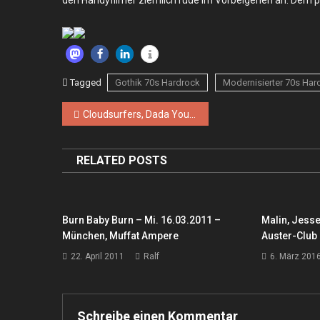
Tagged
Gothik 70s Hardrock
Modernisierter 70s Har
Beitragsnavigation
Cloudsurfers, Dada Young Riley – Sa. 27.07.2024 – Berlin, Schokoladen
RELATED POSTS
Burn Baby Burn – Mi. 16.03.2011 –
Malin, Jesse
München, Muffat Ampere
Auster-Club
22. April 2011
Ralf
6. März 201
Schreibe einen Kommentar