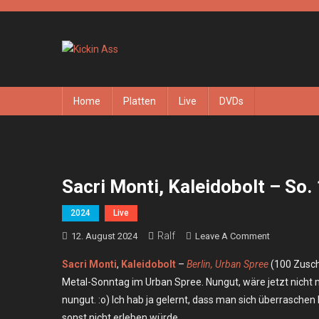
Skip
to
content
Kickin Ass
Das Underground Rock Online Magazin
Home
Platten
Live
DVDs
Sacri Monti, Kaleidobolt – So.
2024
Live
Ralf
On
12. August 2024
Leave A Comment
Sacri
Sacri Monti
,
Kaleidobolt
–
Berlin, Urban Spree
(100 Zuscha
Monti,
Metal-Sonntag im Urban Spree. Nungut, wäre jetzt nicht 
Kaleidobolt
nungut. :o) Ich hab ja gelernt, dass man sich überraschen
–
sonst nicht erleben würde.
So.