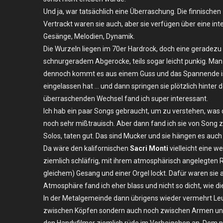
11.08.2024
Und ja, war tatsächlich eine Überraschung. Die finnischen
–
Vertrackt waren sie auch, aber sie verfügen über eine i
Berlin,
Gesänge, Melodien, Dynamik.
Urban
Die Wurzeln liegen im 70er Hardrock, doch eine geradezu 
Spree
schnurgeradem Abgerocke, teils sogar leicht punkig. Man k
dennoch kommt es aus einem Guss und das Spannende ist:
eingelassen hat … und dann springen sie plötzlich hinter 
überraschenden Wechsel fand ich super interessant.
Ich hab ein paar Songs gebraucht, um zu verstehen, was 
noch sehr mißtrauisch. Aber dann fand ich sie von Song z
Solos, taten gut. Das sind Mucker und sie hängen es auch 
Da wäre den kalifornischen
Sacri Monti
vielleicht eine 
ziemlich schläfrig, mit ihrem atmosphärisch angelegten R
gleichem) Gesang und einer Orgel lockt. Dafür waren sie 
Atmosphäre fand ich eher blass und nicht so dicht, wie di
In der Metalgemeinde dann übrigens wieder vermehrt Leut
zwischen Köpfen sondern auch noch zwischen Armen und 
den Handyfilmer ziemlich rüde im Vorbeigehen an. Dem pe