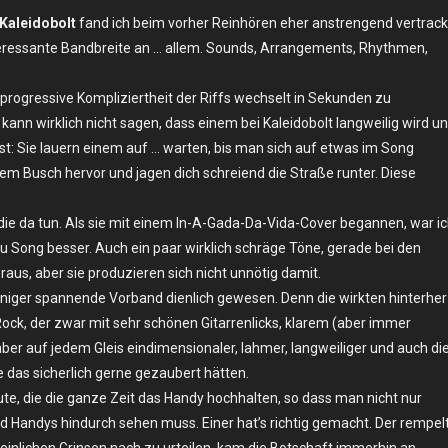
Kaleidobolt
fand ich beim vorher Reinhören eher anstrengend vertrack
nteressante Bandbreite an … allem. Sounds, Arrangements, Rhythmen,
progressive Kompliziertheit der Riffs wechselt in Sekunden zu
ann wirklich nicht sagen, dass einem bei Kaleidobolt langweilig wird u
 Sie lauern einem auf … warten, bis man sich auf etwas im Song
dem Busch hervor und jagen dich schreiend die Straße runter. Diese
die da tun. Als sie mit einem In-A-Gada-Da-Vida-Cover begannen, war i
u Song besser. Auch ein paar wirklich schräge Töne, gerade bei den
raus, aber sie produzieren sich nicht unnötig damit.
weniger spannende Vorband dienlich gewesen. Denn die wirkten hinterher
ock, der zwar mit sehr schönen Gitarrenlicks, klarem (aber immer
aber auf jedem Gleis eindimensionaler, lahmer, langweiliger und auch di
e das sicherlich gerne gezaubert hätten.
e, die die ganze Zeit das Handy hochhalten, so dass man nicht nur
Handys hindurch sehen muss. Einer hat’s richtig gemacht. Der rempel
inlichen Grinsen nach zu urteilen, kam die Botschaft immerhin an.