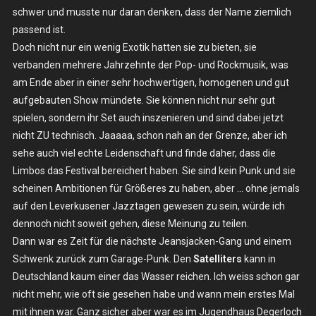
schwer und musste nur daran denken, dass der Name ziemlich
passend ist.
Doch nicht nur ein wenig Exotik hatten sie zu bieten, sie
verbanden mehrere Jahrzehnte der Pop- und Rockmusik, was
am Ende aber in einer sehr hochwertigen, homogenen und gut
aufgebauten Show mündete. Sie können nicht nur sehr gut
spielen, sondern ihr Set auch inszenieren und sind dabei jetzt
nicht ZU technisch. Jaaaaa, schon nah an der Grenze, aber ich
sehe auch viel echte Leidenschaft und finde daher, dass die
Limbos das Festival bereichert haben. Sie sind kein Punk und sie
scheinen Ambitionen für Größeres zu haben, aber … ohne jemals
auf den Leverkusener Jazztagen gewesen zu sein, würde ich
dennoch nicht soweit gehen, diese Meinung zu teilen.
Dann war es Zeit für die nächste Jeansjacken-Gang und einem
Schwenk zurück zum Garage-Punk. Den
Satelliters
kann in
Deutschland kaum einer das Wasser reichen. Ich weiss schon gar
nicht mehr, wie oft sie gesehen habe und wann mein erstes Mal
mit ihnen war. Ganz sicher aber war es im Jugendhaus Degerloch