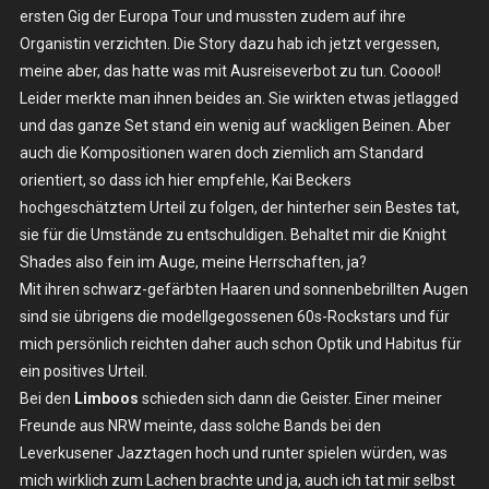
ersten Gig der Europa Tour und mussten zudem auf ihre
–
Sa.
Organistin verzichten. Die Story dazu hab ich jetzt vergessen,
14.09.2024
meine aber, das hatte was mit Ausreiseverbot zu tun. Cooool!
–
Leider merkte man ihnen beides an. Sie wirkten etwas jetlagged
Berlin,
und das ganze Set stand ein wenig auf wackligen Beinen. Aber
Quasimodo
auch die Kompositionen waren doch ziemlich am Standard
orientiert, so dass ich hier empfehle, Kai Beckers
hochgeschätztem Urteil zu folgen, der hinterher sein Bestes tat,
sie für die Umstände zu entschuldigen. Behaltet mir die Knight
Shades also fein im Auge, meine Herrschaften, ja?
Mit ihren schwarz-gefärbten Haaren und sonnenbebrillten Augen
sind sie übrigens die modellgegossenen 60s-Rockstars und für
mich persönlich reichten daher auch schon Optik und Habitus für
ein positives Urteil.
Bei den
Limboos
schieden sich dann die Geister. Einer meiner
Freunde aus NRW meinte, dass solche Bands bei den
Leverkusener Jazztagen hoch und runter spielen würden, was
mich wirklich zum Lachen brachte und ja, auch ich tat mir selbst