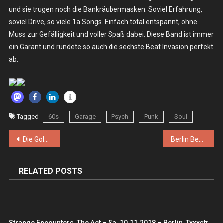
und sie trugen noch die Bankräubermasken. Soviel Erfahrung,
soviel Drive, so viele 1a Songs. Einfach total entspannt, ohne
Muss zur Gefälligkeit und voller Spaß dabei. Diese Band ist immer
ein Garant und rundete so auch die sechste Beat Invasion perfekt
ab.
Tagged
60s
Garage
Psych
Punk
Soul
Beitragsnavigation
Die Goldenen Zitronen – So. 08.12.2024 – Berlin, Festsaal Kreuzberg
Berlin Beat Invasion #6 – Do. 12.09.2024 – Berlin, Wiener Blut
RELATED POSTS
Strange Encounters, The Act – Sa. 10.11.2018 – Berlin, Txxxstr