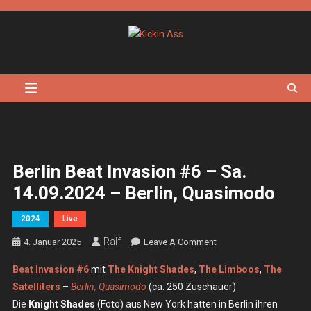
Skip
to
content
Kickin Ass
Das Underground Rock Online Magazin
Berlin Beat Invasion #6 – Sa.
14.09.2024 – Berlin, Quasimodo
2024
Live
Ralf
On
4. Januar 2025
Leave A Comment
Berlin
Beat Invasion #6
mit
The Knight Shades
,
The Limboos
,
The
Beat
Satelliters
–
Berlin, Quasimodo
(ca. 250 Zuschauer)
Invasion
Die
Knight Shades
(Foto) aus New York hatten in Berlin ihren
#6