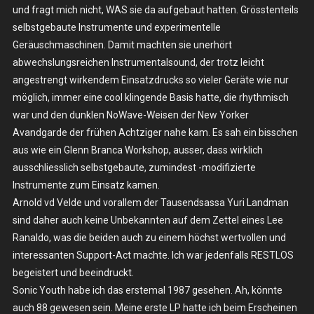
und fragt mich nicht, WAS sie da aufgebaut hatten. Grösstenteils
Dust,
Bismuth
selbstgebaute Instrumente und experimentelle
–
Geräuschmaschinen. Damit machten sie unerhört
Mi.
abwechslungsreichen Instrumentalsound, der trotz leicht
13.11.2013
angestrengt wirkendem Einsatzdrucks so vieler Geräte wie nur
–
möglich, immer eine cool klingende Basis hatte, die rhythmisch
Köln,
war und den dunklen NoWave-Weisen der New Yorker
Gebäude
Avandgarde der frühen Achtziger nahe kam. Es sah ein bisschen
9
aus wie ein Glenn Branca Workshop, ausser, dass wirklich
ausschliesslich selbstgebaute, zumindest -modifizierte
Instrumente zum Einsatz kamen.
Arnold vd Velde und vorallem der Tausendsassa Yuri Landman
sind daher auch keine Unbekannten auf dem Zettel eines Lee
Ranaldo, was die beiden auch zu einem höchst wertvollen und
interessanten Support-Act machte. Ich war jedenfalls RESTLOS
begeistert und beeindruckt.
Sonic Youth habe ich das erstemal 1987 gesehen. Ah, könnte
auch 88 gewesen sein. Meine erste LP hatte ich beim Erscheinen