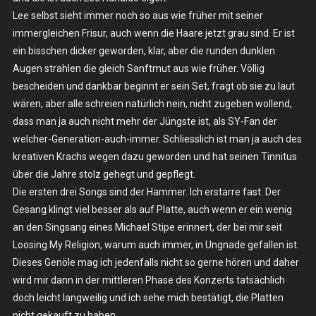
Lee selbst sieht immer noch so aus wie früher mit seiner
immergleichen Frisur, auch wenn die Haare jetzt grau sind. Er ist
ein bisschen dicker geworden, klar, aber die runden dunklen
Augen strahlen die gleich Sanftmut aus wie früher. Völlig
bescheiden und dankbar beginnt er sein Set, fragt ob sie zu laut
wären, aber alle schreien natürlich nein, nicht zugeben wollend,
dass man ja auch nicht mehr der Jüngste ist, als SY-Fan der
welcher-Generation-auch-immer. Schliesslich ist man ja auch des
kreativen Krachs wegen dazu geworden und hat seinen Tinnitus
über die Jahre stolz gehegt und gepflegt.
Die ersten drei Songs sind der Hammer. Ich erstarre fast. Der
Gesang klingt viel besser als auf Platte, auch wenn er ein wenig
an den Singsang eines Michael Stipe erinnert, der bei mir seit
Loosing My Religion, warum auch immer, in Ungnade gefallen ist.
Dieses Genöle mag ich jedenfalls nicht so gerne hören und daher
wird mir dann in der mittleren Phase des Konzerts tatsächlich
doch leicht langweilig und ich sehe mich bestätigt, die Platten
nicht gekauft zu haben.