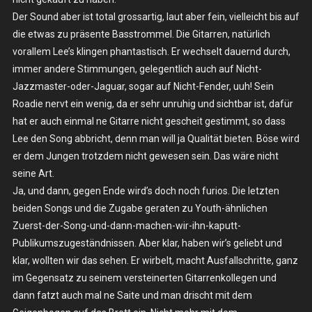
Der Sound aber ist total grossartig, laut aber fein, vielleicht bis auf
die etwas zu präsente Basstrommel. Die Gitarren, natürlich
vorallem Lee’s klingen phantastisch. Er wechselt dauernd durch,
immer andere Stimmungen, gelegentlich auch auf Nicht-
Jazzmaster-oder-Jaguar, sogar auf Nicht-Fender, uuh! Sein
Roadie nervt ein wenig, da er sehr unruhig und sichtbar ist, dafür
hat er auch einmal ne Gitarre nicht gescheit gestimmt, so dass
Lee den Song abbricht, denn man will ja Qualität bieten. Böse wird
er dem Jungen trotzdem nicht gewesen sein. Das wäre nicht
seine Art.
Ja, und dann, gegen Ende wird’s doch noch furios. Die letzten
beiden Songs und die Zugabe geraten zu Youth-ähnlichen
Zuerst-der-Song-und-dann-machen-wir-ihn-kaputt-
Publikumszugeständnissen. Aber klar, haben wir’s geliebt und
klar, wollten wir das sehen. Er wirbelt, macht Ausfallschritte, ganz
im Gegensatz zu seinem versteinerten Gitarrenkollegen und
dann fatzt auch mal ne Saite und man drischt mit dem