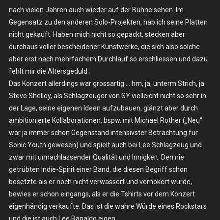
nach vielen Jahren auch wieder auf der Bühne sehen. Im
Gegensatz zu den anderen Solo-Projekten, hab ich seine Platten
nicht gekauft. Haben mich nicht so gepackt, stecken aber
durchaus voller bescheidener Kunstwerke, die sich also solche
aber erst nach mehrfachem Durchlauf so erschliessen und dazu
fehlt mir die Altersgeduld.
Das Konzert allerdings war grossartig … hm, ja, unterm Strich, ja.
Steve Shelley, als Schlagzeuger von SY vielleicht nicht so sehr in
der Lage, seine eigenen Ideen aufzubauen, glänzt aber durch
ambitionierte Kollaborationen, bspw. mit Michael Rother („Neu“
war ja immer schon Gegenstand intensivster Betrachtung für
Sonic Youth gewesen) und spielt auch bei Lee Schlagzeug und
zwar mit unnachlassender Qualität und Innigkeit. Den nie
getrübten Indie-Spirit einer Band, die diesen Begriff schon
besetzte als er noch nicht verwässert und verhökert wurde,
bewies er schon eingangs, als er die Tshirts vor dem Konzert
eigenhändig verkaufte. Das ist die wahre Würde eines Rockstars
und die ist auch Lee Ranaldo eigen.