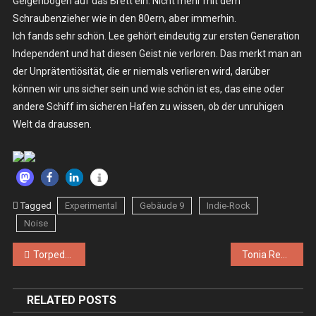
Geigenbogen auf das Brett ein. Nicht mehr mit dem
Schraubenzieher wie in den 80ern, aber immerhin.
Ich fands sehr schön. Lee gehört eindeutig zur ersten Generation
Independent und hat diesen Geist nie verloren. Das merkt man an
der Unprätentiösität, die er niemals verlieren wird, darüber
können wir uns sicher sein und wie schön ist es, das eine oder
andere Schiff im sicheren Hafen zu wissen, ob der unruhigen
Welt da draussen.
Tagged
Experimental
Gebäude 9
Indie-Rock
Noise
Beitragsnavigation
Torpedo Holiday, Rollergirls (Foto), Lambs – Sa. 23.11.2013 – Köln, privat
Tonia Reeh – Do. 28.11.2013 – Köln, King Georg
RELATED POSTS