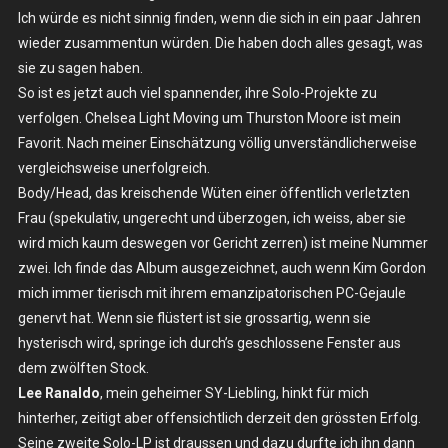
Ich würde es nicht sinnig finden, wenn die sich in ein paar Jahren
wieder zusammentun würden. Die haben doch alles gesagt, was
sie zu sagen haben.
So ist es jetzt auch viel spannender, ihre Solo-Projekte zu
verfolgen. Chelsea Light Moving um Thurston Moore ist mein
Favorit. Nach meiner Einschätzung völlig unverständlicherweise
vergleichsweise unerfolgreich.
Body/Head, das kreischende Wüten einer öffentlich verletzten
Frau (spekulativ, ungerecht und überzogen, ich weiss, aber sie
wird mich kaum deswegen vor Gericht zerren) ist meine Nummer
zwei. Ich finde das Album ausgezeichnet, auch wenn Kim Gordon
mich immer tierisch mit ihrem emanzipatorischen PC-Gejaule
genervt hat. Wenn sie flüstert ist sie grossartig, wenn sie
hysterisch wird, springe ich durch’s geschlossene Fenster aus
dem zwölften Stock.
Lee Ranaldo
, mein geheimer SY-Liebling, hinkt für mich
hinterher, zeitigt aber offensichtlich derzeit den grössten Erfolg.
Seine zweite Solo-LP ist draussen und dazu durfte ich ihn dann