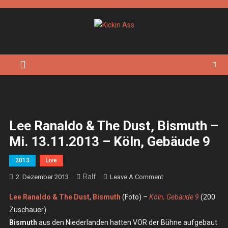
Skip
to
content
Kickin Ass
Das Underground Rock Online Magazin
Lee Ranaldo & The Dust, Bismuth –
Mi. 13.11.2013 – Köln, Gebäude 9
2013
Live
Ralf
On
2. Dezember 2013
Leave A Comment
Lee
Lee Ranaldo & The Dust
,
Bismuth
(Foto) –
Köln, Gebäude 9
(200
Ranaldo
Zuschauer)
&
Bismuth
aus den Niederlanden hatten VOR der Bühne aufgebaut
The